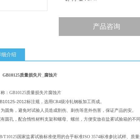
产品咨询
详细介绍
_腐蚀片
GB10125质量损失片
称：GB10125质量损失片腐蚀片
B10125-2012
标注规，选用CR4级冷轧钢板加工而成。
角为圆角，避免对试验人员造成割伤、刺伤等意外伤害，保证产品的安。
配有圆孔，配合惰性材料支架和螺母、螺丝，方便安放在盐雾试验箱的不
：
B/T10125国家盐雾试验标准使用的合乎标准ISO 3574标准参比试样、质