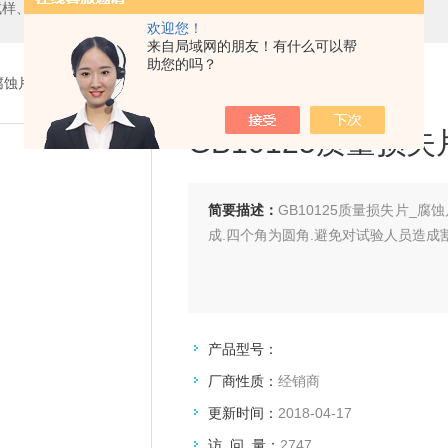
试样、橘皮板、气溶胶、清洗液等
欢迎您！
来自局域网的朋友！有什么可以帮
助您的吗？
腐蚀片
> GB10125质量损失片_腐蚀片
GB10125质量损
简要描述：
GB10125质量损失片_腐蚀
成.四个角为圆角.避免对试验人员造成
产品型号：
厂商性质：
经销商
更新时间：
2018-04-17
访 问 量：
2747