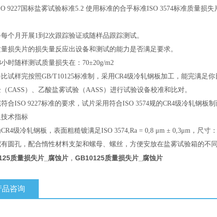
SO 9227国标盐雾试验标准5.2 使用标准的合乎标准ISO 3574标准质量损失
备每个月开展1到2次跟踪验证或随样品跟踪测试。
质量损失片的损失量反应出设备和测试的能力是否满足要求。
8小时随样测试质量损失在：70±20g/m2
比试样完按照GB/T10125标准制，采用CR4级冷轧钢板加工，能完满足你
（CASS）、乙酸盐雾试验（AASS）进行试验设备校准和比对。
符合ISO 9227标准的要求，试片采用符合ISO 3574规的CR4级冷轧钢板
及技术指标
R4级冷轧钢板，表面粗糙镀满足ISO 3574,Ra = 0,8 μm ± 0,3μm，尺寸
配有圆孔，配合惰性材料支架和螺母、螺丝，方便安放在盐雾试验箱的不
0125质量损失片_腐蚀片
，
GB10125质量损失片_腐蚀片
产品咨询