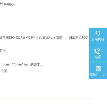
片CR4钢板。
日常按ISO 9227标准对中性盐雾试验（NSS）、铜加速乙酸盐
在线咨询
制而成。
电话
： 150mm*70mm*1mm的要求。
同位置。
微信扫一扫