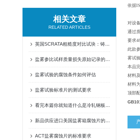
依据I
相关文章
对设
RELATED ARTICLES
通过
要求4
英国SCRATA粗糙度对比试块：铸件表面质量评估的标准化工具
此款参
雾试验
盐雾参比试样质量损失原始记录的重要性
本品完
盐雾试验的腐蚀条件如何评估
材料
材料为C
盐雾试验标准片的测试要求
顶部
GB1
看完本篇你就知道什么是冷轧钢板腐蚀片了
新品供应进口美国盐雾箱腐蚀片的用途
ACT盐雾腐蚀片的标准要求