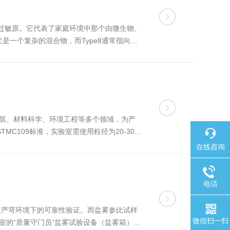
性过敏原。它代表了家庭环境中那个由微生物、
是一个复杂的混合物，而Type8通常指向其
Mite）体...
建筑、材料科学、环境工程等多个领域，为产
C109标准，实验室需使用粒径为20-30目
测定水泥的抗压强度...
在线咨询
电话
过严苛环境下的可靠性验证。而盐雾参比试样
微信扫一扫
室的“质量守门员”盐雾试验设备（盐雾箱）的