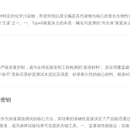
指某种特定的化学污染物，而是特指以屋尘螨及其代谢物为核心的复合生物
谋”之一。一、Type8家庭灰尘的本质：螨虫与皮屑的“共生体”家庭灰尘
、螨体碎片以及人类与宠物的皮屑。1.尘螨是主角：屋尘螨（HouseDust
严格质量控制，成为全球实验室和工程检测的“基准材料”。其应用覆盖
尺”美标石英砂是测试水泥抗压强度、砂浆耐久性的核心材料。根据ASTM
，制作标准尺寸（50mm立方体）的水泥砂浆试样。通过压力机施加荷载，可精准
的密钥
验作为加速腐蚀测试的核心方法，其结果的准确性直接决定了产品能否通
照基准，成为保障试验结果可信度的关键工具。一、盐雾箱性能验证：实验