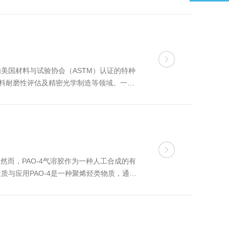
其采用150mm×70m...
美国材料与试验协会（ASTM）认证的特种
材料耐磨性评估及精密光学制造等领域。一、
砂浆的抗压强度，通过制备2英寸立方...
然而，PAO-4气溶胶作为一种人工合成的有
与应用PAO-4是一种聚烯烃类物质，通常
间。本产品作为一种特殊的气溶胶...