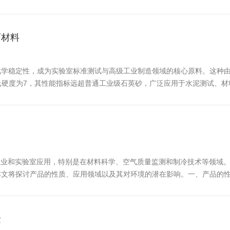
试结果。以钢研纳克发布的GB/T10125/ISO9227标准参比试样为例，
石材料
学稳定性，成为实验室标准测试与高级工业制造领域的核心原料。这种由
，莫氏硬度为7，其性能指标远超普通工业级石英砂，广泛应用于水泥测试、
量控制的关键材料。在ASTMC109标准中，该材料被用于测试水硬水泥
工业和实验室应用，特别是在材料科学、空气质量监测和制冷技术等领域。
文将探讨产品的性质、应用领域以及其对环境的潜在影响。一、产品的性质
。气溶胶通常是由液体或固体微粒组成，直径在0.001微米到100微米之
量