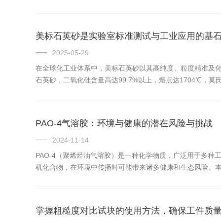
长期运行可能导致喷雾均匀性、温度控制精度等参数漂移，进而影响测
美标石英砂是实验室标准测试与工业应用的基
2025-05-29
在全球化工业体系中，美标石英砂以其高纯度、粒度精准及化
石英砂，二氧化硅含量高达99.7%以上，熔点达1704℃
实验室标准测试的核心载体美标石英砂是水泥与建筑材料行业质
PAO-4气溶胶：环境与健康的潜在风险与挑战
2024-11-14
PAO-4（聚烯烃油气溶胶）是一种化学物质，广泛用于多种
机化合物，在环境中传播时可能带来诸多健康和生态风险。本
表现为微小的液滴或固体颗粒悬浮在气体中，属于气溶胶的一种
掌握粗糙度对比试块的使用方法，确保工件质