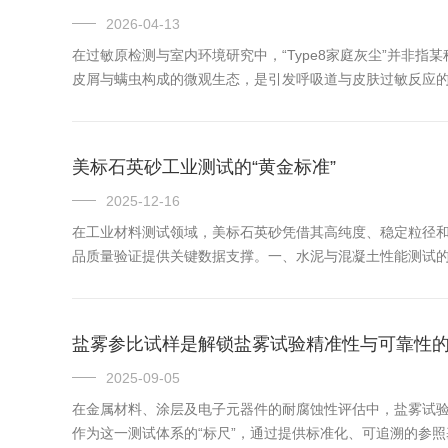
2026-04-13
在过敏原检测与室内环境研究中，“Type8家庭灰尘”并非
皮屑与螨虫构成的微观生态，是引发呼吸道与皮肤过敏反应的“主
中较具生物活性的部分。其核心成分并非无机沙土，而是尘螨排泄物
美标石英砂工业测试的“黄金标准”
2025-12-16
在工业材料测试领域，美标石英砂凭借其高纯度、稳定粒径和
品质量验证提供关键数据支撑。一、水泥与混凝土性能测试的“标
（约0.6-0.85mm）、二氧化硅含量≥99.7%的美标砂
盐雾参比试样是解锁盐雾试验精准性与可靠性
2025-09-05
在金属材料、涂层及电子元器件的耐腐蚀性评估中，盐雾试
作为这一测试体系的“标尺”，通过提供标准化、可追溯的参