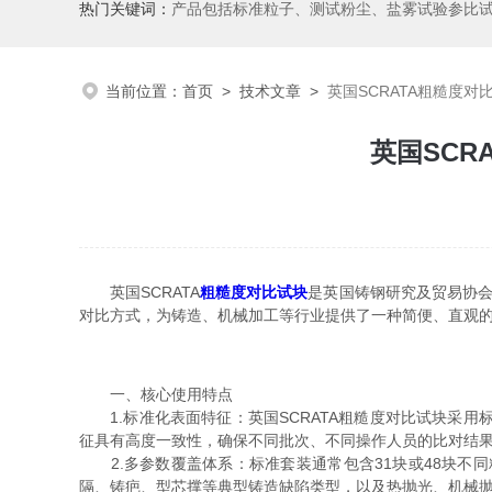
热门关键词：
产品包括标准粒子、测试粉尘、盐雾试验参比
当前位置：
首页
>
技术文章
>
英国SCRATA粗糙度
英国SC
英国SCRATA
粗糙度对比试块
是英国铸钢研究及贸易协会
对比方式，为铸造、机械加工等行业提供了一种简便、直观
一、核心使用特点
1.标准化表面特征：英国SCRATA粗糙度对比试块采用标准
征具有高度一致性，确保不同批次、不同操作人员的比对结果具有
2.多参数覆盖体系：标准套装通常包含31块或48块不
隔、铸疤、型芯撑等典型铸造缺陷类型，以及热抛光、机械