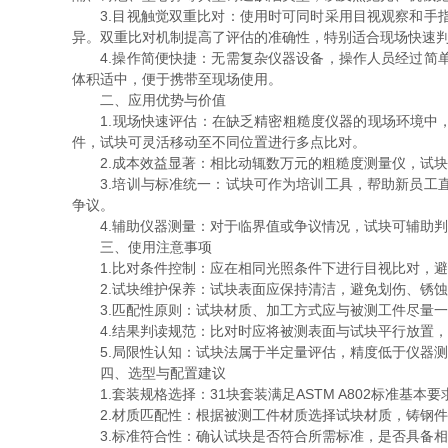
3.目视触觉双重比对：使用时可同时采用目视观察和手指
异。双重比对机制提高了评估的准确性，特别适合现场快速
4.操作简便快捷：无需复杂仪器设备，操作人员经过简单
体积适中，便于携带至现场使用。
二、应用优势与价值
1.现场快速评估：在缺乏精密粗糙度仪器的现场环境中，
件，试块可灵活移动至不同位置进行多点比对。
2.成本效益显著：相比动辄数万元的粗糙度测量仪，试块
3.培训与标准统一：试块可作为培训工具，帮助新员工直
争议。
4.辅助仪器测量：对于临界值或争议情况，试块可辅助判
三、使用注意事项
1.比对条件控制：应在相同光照条件下进行目视比对，避
2.试块维护保养：试块表面应保持清洁，避免划伤、锈蚀
3.匹配性原则：试块材质、加工方式应与被测工件尽量一
4.结果判读规范：比对时应将被测表面与试块平行放置，
5.局限性认知：试块法属于半定量评估，精度低于仪器测
四、选型与配置建议
1.套装规格选择：31块套装满足ASTM A802标准基
2.材质匹配性：根据被测工件材质选择试块材质，铸钢件
3.标准符合性：确认试块是否符合所需标准，是否具备相