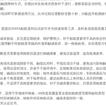
触摸两种方式。目视比对在标准光照条件下进行，观察表面反光特性、
判断。
培训即可掌握使用方法。比对过程仅需数秒至数十秒，大幅提升检测效
英国SCRATA粗糙度对比试块可作为快速筛查工具，及时发现表面质量
成本较低，且无需定期校准、维护费用少。对于粗糙度要求不高的初步判
观理解不同粗糙度等级的外观和触感差异，统一检验标准。在供需双方
断是否需要使用精密仪器进行精确测量，避免仪器滥用，提高检测效率。
免强光直射或阴影干扰。触觉比对时，手指应清洁干燥，避免油污影响触
。使用后及时清洁，存放于干燥环境中。定期检查试块表面状态，如出现
致，确保比对有效性。例如，铸件表面应与铸造试块比对，车削表面应与
从多个角度观察。对于临界情况，建议由两名以上有经验人员共同判断，
量，不适用于高精度要求的场合。对于关键质量控制点，仍需采用粗糙度
本要求，适用于常规铸件检验；48块套装覆盖更全面的粗糙度范围和缺陷类
对应铸钢试块，铸铁件对应铸铁试块，确保表面特性一致。
关认证证书。