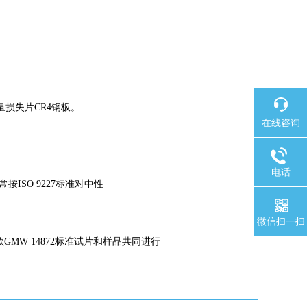
量损失片
CR4
钢板。
在线咨询
电话
常按
ISO 9227
标准对中性
微信扫一扫
款
GMW 14872
标准试片和样品共同进行