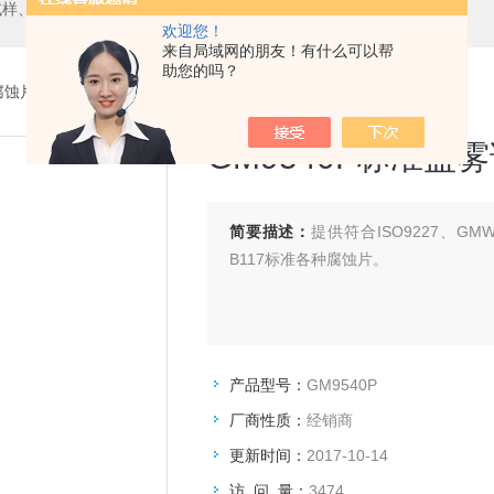
试样、橘皮板、气溶胶、清洗液等
欢迎您！
来自局域网的朋友！有什么可以帮
助您的吗？
腐蚀片
> GM9540PGM9540P标准盐雾试验参比试样
GM9540P标准盐
简要描述：
提供符合ISO9227、GMW1
B117标准各种腐蚀片。
产品型号：
GM9540P
厂商性质：
经销商
更新时间：
2017-10-14
访 问 量：
3474