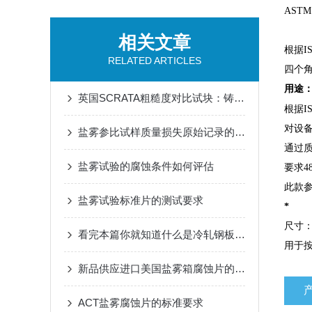
ASTM 
相关文章
根据
I
RELATED ARTICLES
四个
用途
英国SCRATA粗糙度对比试块：铸件表面质量评估的标准化工具
根据
I
对设
盐雾参比试样质量损失原始记录的重要性
通过
盐雾试验的腐蚀条件如何评估
要求
4
此款
盐雾试验标准片的测试要求
*
尺寸
看完本篇你就知道什么是冷轧钢板腐蚀片了
用于
新品供应进口美国盐雾箱腐蚀片的用途
ACT盐雾腐蚀片的标准要求