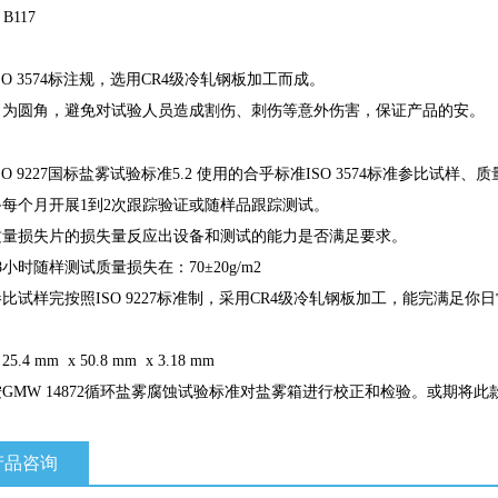
B117
SO 3574
标注规，选用
CR4
级冷轧钢板加工而成。
角为圆角，避免对试验人员造成割伤、刺伤等意外伤害，保证产品的安。
：
SO 9227
国标盐雾试验标准
5.2
使用的合乎标准
ISO 3574
标准参比试样、质
备每个月开展
1
到
2
次跟踪验证或随样品跟踪测试。
质量损失片的损失量反应出设备和测试的能力是否满足要求。
8
小时随样测试质量损失在：
70±20g/m2
参比试样完按照
ISO 9227
标准制，采用
CR4
级冷轧钢板加工，能完满足你日
：
25.4 mm x 50.8 mm x 3.18 mm
按
GMW 14872
循环盐雾腐蚀试验标准对盐雾箱进行校正和检验。或期将此
产品咨询