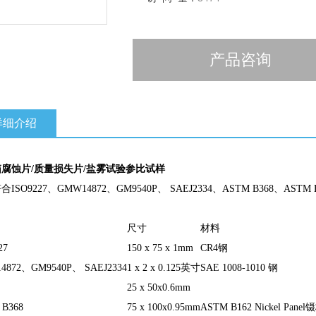
产品咨询
详细介绍
箱腐蚀片
/
质量损失片
/
盐雾
试验参比试样
符合
ISO9227
、
GMW14872
、
GM9540P
、
SAEJ2334
、
ASTM B368
、
ASTM 
尺寸
材料
27
150 x 75 x 1mm
CR4
钢
4872
、
GM9540P
、
SAEJ2334
1 x 2 x 0.125
英寸
SAE 1008-1010
钢
25 x 50x0.6mm
 B368
75 x 100x0.95mm
ASTM B162 Nickel Panel
镊