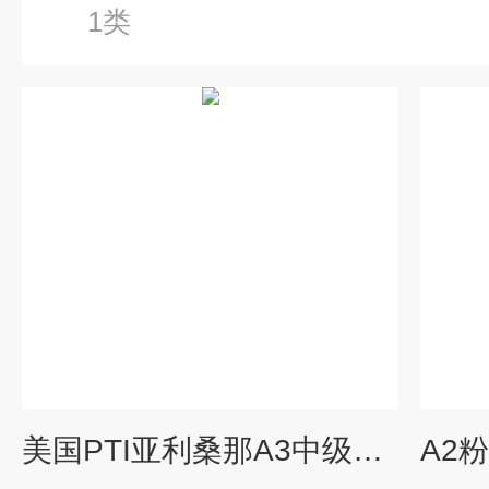
1类
美国PTI亚利桑那A3中级试验粉尘