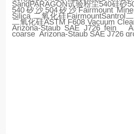
SandPARAGON
试验粉尘
540
硅砂
5
540
矽沙
504
矽沙
Fairmount Mine
Silica
二氧化硅
FairmountSantrol
二
二氧化硅
ASTM F608 Vacuum Clean
Arizona-Staub SAE J726 fein
A
coarse
Arizona-Staub SAE J726 gr