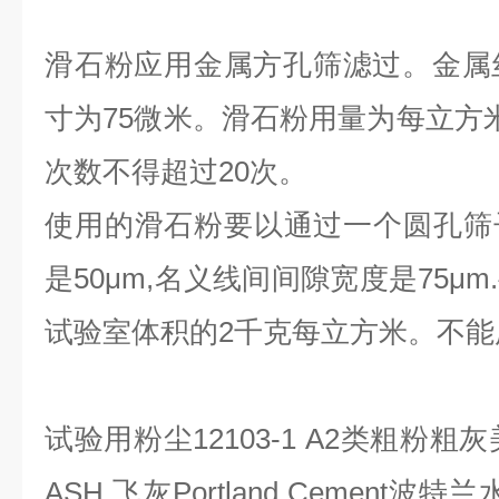
滑石粉应用金属方孔筛滤过。金属
寸为75微米。滑石粉用量为每立方米
次数不得超过20次。
使用的滑石粉要以通过一个圆孔筛
是50μm,名义线间间隙宽度是75μ
试验室体积的2千克每立方米。不能
试验用粉尘
12103-1 A2
类粗粉粗灰
ASH
飞灰
Portland Cement
波特兰