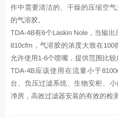
作中需要清洁的、干燥的压缩空气
的气溶胶。
TDA-4B
有
6
个
Laskin Nole
，当输出
810cfm
，气溶胶的浓度大致在
100
允许使用
1-6
个喷嘴，提供范围比较
TDA-4B
应该使用在流量小于
8100
台、负压过滤系统、生物安柜、小
净房，高效过滤器安装的有效的检