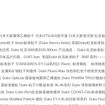
日本大冢聚苯乙烯粒子
日本
OTSUKA
悬浮液
日本大冢悬浮液
杜克
isher
粒子
fisher
标准粒子
(Duke thermo fisher)
美国
Duke
杜克标准粒
数仪用
Duke
杜克
3000
系列
20-900nm
产品描述：
Duke
杜克标准粒
导体晶片扫描，
0.047-3um
美国
Duke
杜克标准粒子
3000
系列
——-
性标准粒子
STANDARDS-EY-Cal
系列
(2-70um)
标准颗粒
标准物
e
金属和矿物粒子和微球
Duke Fluoro-Max
绿色和红色干粉状荧光微
粒
Duke OptiLink
羧基修饰聚苯乙烯微粒
Duke PHARM-TRO
计数标
尺度标准微粒
Duke
粒子计数器标准
3K,4K
系列
Duke
球形玻璃材料
D
微粒
Duke Color-Rich
染色羧基修饰微球
Duke COUNT-CAL
标准颗
mine Modified Particle
微粒
Duke EY-CAL
粒径标准系列
Duke Fluor