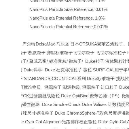
NanoPlus Particle Size Reference, 1.0%
NanoPlus Particle Size Reference, 0.01%
NanoPlus eta Potential Reference, 1.0%
NanoPlus eta Potential Reference,0.001%
库尔特
DelsaMax
马尔文
日本
OTSUKA
聚苯乙烯粒子、
准粒子
赛默粒子
赛默标准粒子
飞世尔粒子
飞世尔标准粒子
f
球粒子
/
聚苯乙烯
/
标准微粒
/
微粒子
/
Duke
粒子
液体颗粒计
介绍
Duke
科学
Duke
杜克标准粒子
微粒
SURF-CAL
用于半
粒子
STANDARDS-COUNT-CAL
系列
Duke
标准粒子
挑战
NIST
标准物质
溯源粒子
溯源物质
溯源粒子
进口粒子
Duk
CHECK
过滤膜挑战微粒
Duke OptiBind
聚苯乙烯（
PS
）微
Mag
磁性微珠
Duke Smoke-Check Duke Validex
计数精度
璃微球尺寸标准粒子
Duke ChromoSphere-T
彩色尺度标准
Duke Cyto-Cal Alignment
光路排序校正微粒
Duke Cyto-Cal A