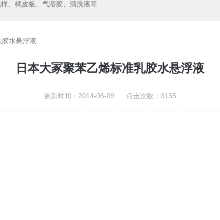
试样、橘皮板、气溶胶、清洗液等
乳胶水悬浮液
日本大冢聚苯乙烯标准乳胶水悬浮液
更新时间：2014-06-09 点击次数：3135