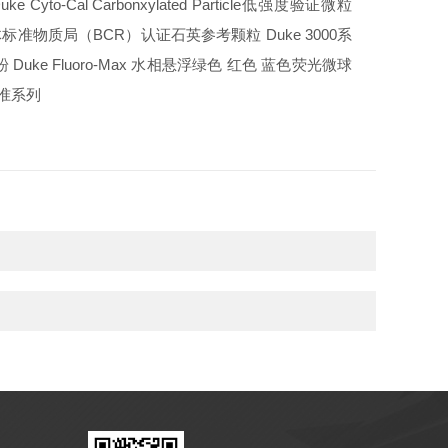
ke Cyto-Cal Carbonxylated Particle
低强度验证微粒
体标准物质局（
BCR
）认证石英参考颗粒
Duke 3000
系
粉
Duke Fluoro-Max
水相悬浮绿色
红色
蓝色荧光微球
准系列