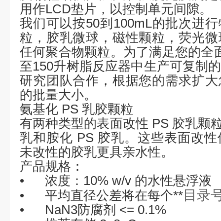
用作
LCD
垫片，以控制单元间隙。
我们可以按
50
到
100mL
的批次进行
粒，胶乳微球，磁性颗粒，荧光微
任何聚合物颗粒。为了满足您的全
至
150
升树脂反应器中生产可复制
研究团队合作，根据您的需求扩大
的批量大小。
氨基化
PS
乳胶颗粒
有两种类型的表面改性
PS
胶乳颗
乳和胺化
PS
胶乳。这些表面改性
未改性的胶乳更具亲水性。
产品规格：
•
浓度：
10% w/v
的水性悬浮液
目录
•
平均直径公差将在每个**
•
NaN3
防腐剂
<= 0.1%