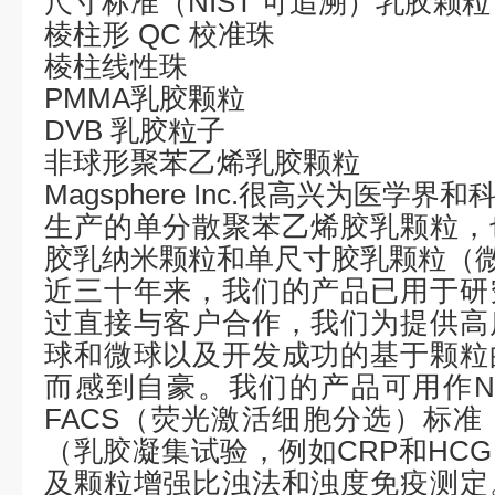
尺寸标准（
NIST
可追溯）乳胶颗粒
棱柱形
QC
校准珠
棱柱线性珠
PMMA
乳胶颗粒
DVB
乳胶粒子
非球形聚苯乙烯乳胶颗粒
Magsphere Inc.
很高兴为医学界和
生产的单分散聚苯乙烯胶乳颗粒，
胶乳纳米颗粒和单尺寸胶乳颗粒（
近三十年来，我们的产品已用于研
过直接与客户合作，我们为提供高
球和微球以及开发成功的基于颗粒
而感到自豪。我们的产品可用作
N
FACS
（荧光激活细胞分选）标准
（乳胶凝集试验，例如
CRP
和
HCG
及颗粒增强比浊法和浊度免疫测定