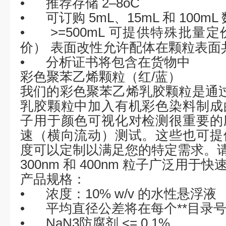
•
推荐存储
2–8oC
•
可订购
5mL
、
15mL
和
100mL
•
>=500mL
可提供特殊批量定
价）
表面改性允许配体在颗粒表面
•
分析证书将包含在货物中
彩色聚苯乙烯颗粒（红
/
蓝）
我们的彩色聚苯乙烯乳胶颗粒是通
乳胶颗粒中加入有机彩色染料制成
子用于颜色可视化对检测很重要的
速（横向流动）测试。这些也可提
度可以定制以满足您的特定需求。
300nm
和
400nm
粒子广泛用于快
产品规格：
•
浓度：
10% w/v
的水性悬浮液
•
平均直径公差将在每个**目录
•
NaN3
防腐剂
<= 0.1%