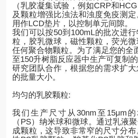
（乳胶凝集试验，例如
CRP
和
HCG
及颗粒增强比浊法和浊度免疫测定
用作
LCD
垫片，以控制单元间隙。
我们可以按
50
到
100mL
的批次进行
粒，胶乳微球，磁性颗粒，荧光微
任何聚合物颗粒。为了满足您的全
至
150
升树脂反应器中生产可复制
研究团队合作，根据您的需求扩大
的批量大小。
均匀的乳胶颗粒:
我们生产尺寸从
30nm
至
15μm
的
（
PS
）纳米球和微球。通过乳液聚
成颗粒，这导致非常窄的尺寸分布