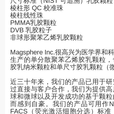
尺寸标准（
NIST
可追溯）乳胶颗粒
棱柱形
QC
校准珠
棱柱线性珠
PMMA
乳胶颗粒
DVB
乳胶粒子
非球形聚苯乙烯乳胶颗粒
Magsphere Inc.
很高兴为医学界和
生产的单分散聚苯乙烯胶乳颗粒，
胶乳纳米颗粒和单尺寸胶乳颗粒（
近三十年来，我们的产品已用于研
过直接与客户合作，我们为提供高
球和微球以及开发成功的基于颗粒
而感到自豪。我们的产品可用作
N
FACS
（荧光激活细胞分选）标准