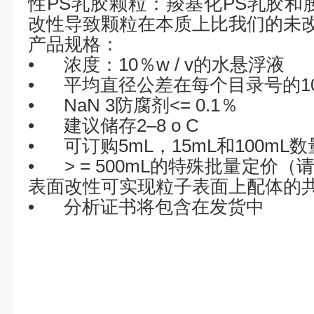
性
PS
乳胶颗粒：羧基化
PS
乳胶和
改性导致颗粒在本质上比我们的未
产品规格：
•
浓度：
10
％
w / v
的水悬浮液
•
平均直径公差在每个目录号的
1
•
NaN 3
防腐剂
<= 0.1
％
•
建议储存
2–8 o C
•
可订购
5mL
，
15mL
和
100mL
数
•
> = 500mL
的特殊批量定价（
表面改性可实现粒子表面上配体的
•
分析证书将包含在发货中