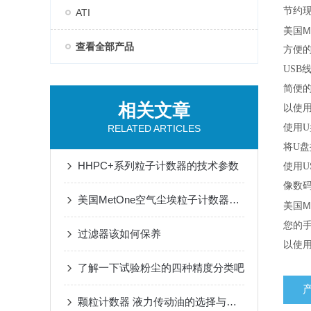
节约
ATI
美国M
查看全部产品
方便
USB
简便
相关文章
以使用标
使用U盘
RELATED ARTICLES
将U盘
HHPC+系列粒子计数器的技术参数
使用U
像数码
美国MetOne空气尘埃粒子计数器的校正方法
美国M
您的
过滤器该如何保养
以使
了解一下试验粉尘的四种精度分类吧
颗粒计数器 液力传动油的选择与使用