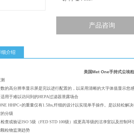
产品咨询
详细介绍
美国Met One手持式尘埃
监测
读数的高分辨率显示屏是完以进行配置的，以采用清晰的大字体值显示您
适用于难以访问到的HEPA过滤器泄露场合
 ONE HHPC+的重量仅有1.5lbs,纤细的设计以实现单手操作。是以轻
室的分级
检查或验证ISO 5级（FED STD 100级）或更高等级的洁净室以及控制环
的颗粒物监测趋势