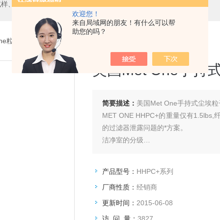
试样、橘皮板、气溶胶、清洗液等
欢迎您！
来自局域网的朋友！有什么可以帮
助您的吗？
One粒子计数器
> HHPC+系列美国Met One手持式尘埃粒子计数器
美国Met One手
简要描述：
美国Met One手持式尘埃
MET ONE HHPC+的重量仅有1.
的过滤器泄露问题的*方案。
洁净室的分级
以快速检查或验证ISO 5级（FED S
产品型号：
HHPC+系列
厂商性质：
经销商
更新时间：
2015-06-08
访 问 量：
3827