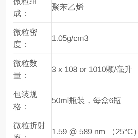
微粒组
聚苯乙烯
成：
微粒密
1.05g/cm
3
度
：
微粒数
3 x 10
8
or 10
10
颗/毫升
量：
包装规
50ml瓶装，每盒6瓶
格：
微粒折射
1.59 @ 589 nm （25°C
率：