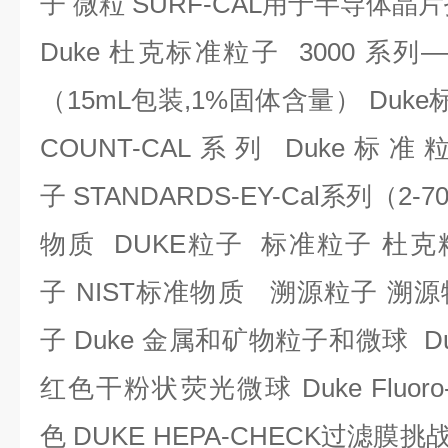
子
微粒
SURF-CAL
用于半导体晶片
Duke
杜克标准粒子
3000
系列
—
（15mL
包装
,1%
固体含量
） Duke
COUNT-CAL
系列
Duke
标准
子
STANDARDS-EY-Cal
系列
（2-
物质
DUKE
粒子
标准粒子
杜克
子
NIST
标准物质
溯源粒子
溯源
子
Duke
金属和矿物粒子和微球
Du
红色干粉状荧光微球
Duke Fluoro
色
DUKE HEPA-CHECK
过滤膜挑