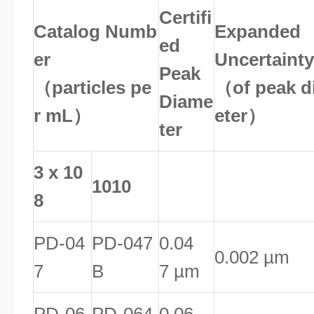
Certifi
Catalog Numb
Expanded
ed
er
Uncertainty
Peak
（particles pe
（of peak d
Diame
r mL）
eter）
ter
3 x 10
10
10
8
PD-04
PD-047
0.04
0.002 µm
7
B
7 µm