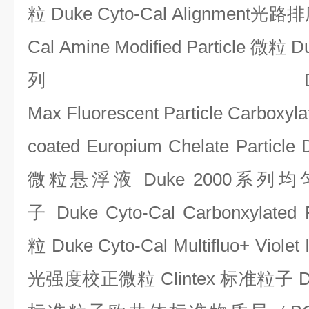
粒
Duke Cyto-Cal Alignment
光路排
Cal Amine Modified Particle
微粒
Du
列
Duke 
Max Fluorescent Particle Carboxylat
coated Europium Chelate Particle
微粒悬浮液
Duke 2000
系列均
子
Duke Cyto-Cal Carbonxylated P
粒
Duke Cyto-Cal Multifluo+ Violet I
光强度校正微粒
Clintex
标准粒子
D