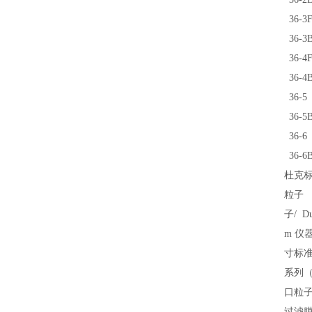
36-3
36-3
36-4
36-4
36-5
36-5
36-6
36-6
杜克
粒子
（
子
/
D
m
仪
寸标
系列
（
口粒
过滤