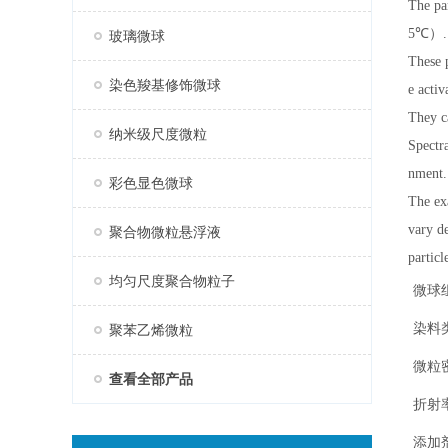
The pa
5
℃
）.
玻璃微球
These 
染色羧基修饰微球
e activ
They c
纳米级尺度微粒
Spectra
nment.
彩色显色微球
The ex
vary d
聚合物微粒悬浮液
particl
均匀尺度聚合物粒子
微球
染料
聚苯乙烯微粒
微粒
查看全部产品
折射
添加