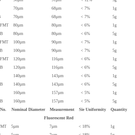
70µm
68µm
< 7%
1g
B
70µm
68µm
< 7%
5g
0FMT
80µm
80µm
< 6%
1g
0B
80µm
80µm
< 6%
5g
1FMT
100µm
90µm
< 7%
1g
1B
100µm
90µm
< 7%
5g
2FMT
120µm
116µm
< 6%
1g
2B
120µm
116µm
< 6%
5g
3
140µm
143µm
< 6%
1g
3B
140µm
143µm
< 6%
5g
4
160µm
157µm
< 5%
1g
4B
160µm
157µm
< 5%
5g
 No.
Nominal Diameter
Measurement
Sie Uniformity
Quantity
Fluorescent Red
FMT
5µm
7µm
< 18%
1g
B
5µm
7µm
< 18%
5g