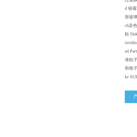
d
链霉
形玻
ch
染
粒
Duke
tavidi
ed Part
准粒
和孢
ke SU