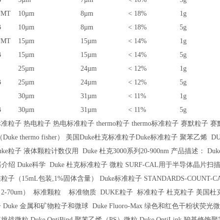
FMT
10µm
8µm
< 18%
1g
B
10µm
8µm
< 18%
5g
FMT
15µm
15µm
< 14%
1g
B
15µm
15µm
< 14%
5g
25µm
24µm
< 12%
1g
B
25µm
24µm
< 12%
5g
30µm
31µm
< 11%
1g
B
30µm
31µm
< 11%
5g
标准粒子
热电粒子
热电标准粒子
thermo
粒子
thermo
标准粒子
赛默粒子
赛
Duke thermo fisher）
美国
Duke
杜克标准粒子
Duke
标准粒子
聚苯乙烯
D
uke
粒子
液体颗粒计数仪用
Duke
杜克
3000
系列
20-900nm
产品描述：
Duk
器介绍
Duke
科学
Duke
杜克标准粒子
微粒
SURF-CAL
用于半导体晶片扫
准粒子
（15mL
包装
,1%
固体含量
） Duke
标准粒子
STANDARDS-COUNT-C
2-70um）
标准颗粒
标准物质
DUKE
粒子
标准粒子
杜克粒子
美国杜
子
Duke
金属和矿物粒子和微球
Duke Fluoro-Max
绿色和红色干粉状荧光微
膜挑战微粒
Duke OptiBind
聚苯乙烯（
PS
）微粒
Duke OptiLink
羧基修饰聚