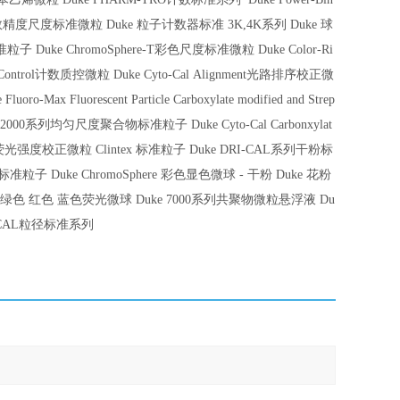
数精度尺度标准微粒
Duke
粒子计数器标准
3K,4K
系列
Duke
球
准粒子
Duke ChromoSphere-T
彩色尺度标准微粒
Duke Color-Ri
Control
计数质控微粒
Duke Cyto-Cal Alignment
光路排序校正微
Fluoro-Max Fluorescent Particle Carboxylate modified and Strep
2000
系列均匀尺度聚合物标准粒子
Duke Cyto-Cal Carbonxylat
荧光强度校正微粒
Clintex
标准粒子
Duke DRI-CAL
系列干粉标
标准粒子
Duke ChromoSphere
彩色显色微球
-
干粉
Duke
花粉
绿色
红色
蓝色荧光微球
Duke 7000
系列共聚物微粒悬浮液
Du
CAL
粒径标准系列