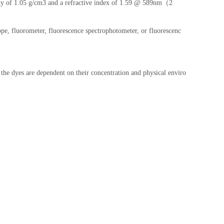
ty of 1.05 g/cm3 and a refractive index of 1.59 @ 589nm（2
ope, fluorometer, fluorescence spectrophotometer, or fluorescenc
 the dyes are dependent on their concentration and physical enviro