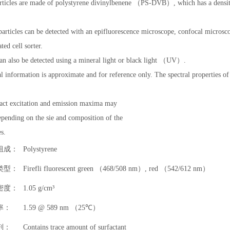
rticles are made of polystyrene divinylbenene （PS-DVB）, which has a densi
particles can be detected with an epifluorescence microscope, confocal microsc
ated cell sorter.
an also be detected using a mineral light or black light （UV）.
l information is approximate and for reference only. The spectral properties of
act excitation and emission maxima may
epending on the sie and composition of the
es.
组成：
Polystyrene
类型：
Firefli fluorescent green （468/508 nm）, red （542/612 nm）
密度：
1.05 g/cm³
率：
1.59 @ 589 nm （25
℃
）
剂：
Contains trace amount of surfactant