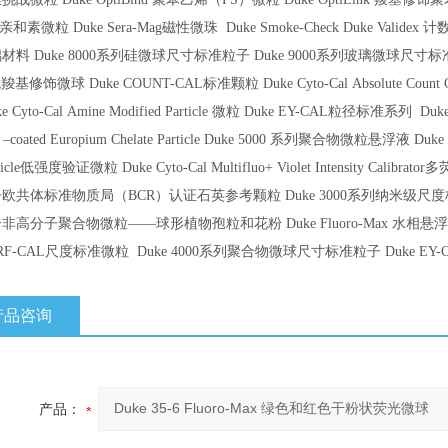
亲和素微粒
Duke Sera-Mag
磁性微珠
Duke Smoke-Check Duke Validex
计
璃材料
Duke 8000
系列硅微球尺寸标准粒子
Duke 9000
系列玻璃微球尺寸标
色羧基修饰微球
Duke COUNT-CAL
标准颗粒
Duke Cyto-Cal Absolute Count 
 Cyto-Cal Amine Modified Particle
微粒
Duke EY-CAL
粒径标准系列
Duke 
n –coated Europium Chelate Particle Duke 5000
系列聚合物微粒悬浮液
Duke 
icle
低强度验证微粒
Duke Cyto-Cal Multifluo+ Violet Intensity Calibrator
多
子欧共体标准物质局（
BCR
）认证石英参考颗粒
Duke 3000
系列纳米级尺度
子非高分子聚合物微粒
——
球形植物孢粒和花粉
Duke Fluoro-Max
水相悬浮
RF-CAL
尺度标准微粒
Duke 4000
系列聚合物微球尺寸标准粒子
Duke EY-
产品咨询
产品：