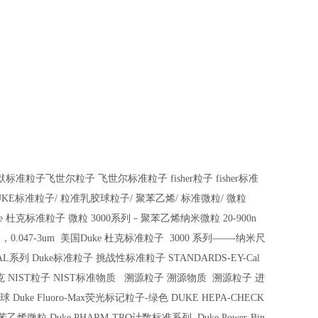
默标准粒子
飞世尔粒子
飞世尔标准粒子
fisher
粒子
fisher
标准
UKE
标准粒子
/
粒准乳胶球粒子
/
聚苯乙烯
/
标准微粒
/
微粒
e
杜克标准粒子
微粒
3000
系列－聚苯乙烯纳米微粒
20-900n
描，
0.047-3um
美国
Duke
杜克标准粒子
3000
系列
——-
纳米尺
AL
系列
Duke
标准粒子
挑战性标准粒子
STANDARDS-EY-Cal
克
NIST
粒子
NIST
标准物质
溯源粒子
溯源物质
溯源粒子
进
球
Duke Fluoro-Max
荧光标记粒子
-
绿色
DUKE HEPA-CHECK
苯乙烯微粒
Duke PHARM-TRO
计数标准系列
Duke Power-Bin