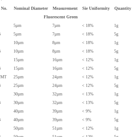
 No.
Nominal Diameter
Measurement
Sie Uniformity
Quantity
Fluorescent Green
5µm
7µm
< 18%
1g
B
5µm
7µm
< 18%
5g
10µm
8µm
< 18%
1g
B
10µm
8µm
< 18%
5g
15µm
16µm
< 12%
1g
B
15µm
16µm
< 12%
5g
FMT
25µm
24µm
< 12%
1g
B
25µm
24µm
< 12%
5g
30µm
32µm
< 13%
1g
B
30µm
32µm
< 13%
5g
40µm
39µm
< 9%
1g
B
40µm
39µm
< 9%
5g
50µm
51µm
< 12%
1g
B
50µm
51µm
< 12%
5g