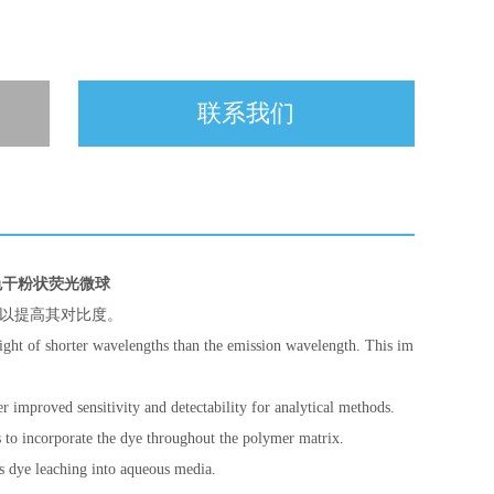
联系我们
色干粉状荧光微球
以提高其对比度。
light of shorter wavelengths than the emission wavelength. This im
er improved sensitivity and detectability for analytical methods.
ss to incorporate the dye throughout the polymer matrix.
s dye leaching into aqueous media.