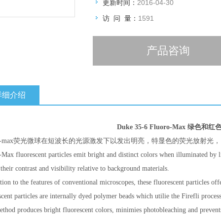
更新时间：
2016-04-30
访 问 量：
1591
产品咨询
详细介绍
Duke
35-6
Fluoro-Max
绿色和红
o-max
荧光微球在短波长的光源激发下以发出明亮，特显色的荧光放射光，
-Max fluorescent particles emit bright and distinct colors when illuminated by 
their contrast and visibility relative to background materials.
tion to the features of conventional microscopes, these fluorescent particles off
cent particles are internally dyed polymer beads which utilie the Firefli proce
ethod produces bright fluorescent colors, minimies photobleaching and prevent